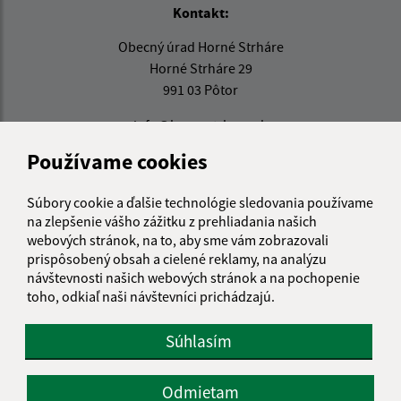
Kontakt:
Obecný úrad Horné Strháre
Horné Strháre 29
991 03 Pôtor
info@hornestrhare.sk
+421 47 489 63 59
Používame cookies
IČO: 00648205
Súbory cookie a ďalšie technológie sledovania používame
na zlepšenie vášho zážitku z prehliadania našich
webových stránok, na to, aby sme vám zobrazovali
prispôsobený obsah a cielené reklamy, na analýzu
návštevnosti našich webových stránok a na pochopenie
toho, odkiaľ naši návštevníci prichádzajú.
Súhlasím
Odmietam