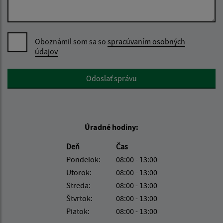
Oboznámil som sa so
spracúvaním osobných
údajov
Google reCaptcha Response
Odoslať správu
Úradné hodiny:
Deň
Čas
Pondelok:
08:00 - 13:00
Utorok:
08:00 - 13:00
Streda:
08:00 - 13:00
Štvrtok:
08:00 - 13:00
Piatok:
08:00 - 13:00