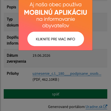
Popis
Uznesenie
Filtrovať
Reset
Typ
Verejné vyhlášky
dokumentu
Doplňujúce
informácie
Dátum
19.06.2026
zverejnenia
Prílohy
uznesenie_c.l._180___podpisane_osob...
(PDF, 462.10KB )
späť
Generované portálom
Uradne.sk