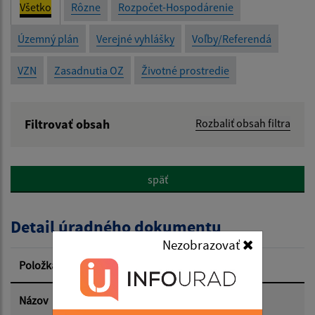
Všetko
Rôzne
Rozpočet-Hospodárenie
Územný plán
Verejné vyhlášky
Voľby/Referendá
VZN
Zasadnutia OZ
Životné prostredie
Filtrovať obsah
Rozbaliť obsah filtra
Názov:
späť
Popis:
Detail úradného dokumentu
Dátum zverejnenia od:
Nezobrazovať
Položka
Informácia
Dátum zverejnenia do:
Názov
Verejná vyhláška