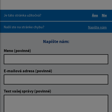
Je táto stránka užitočná?
Áno
Nie
Boli tieto 
Boli 
Našli ste na stránke chybu?
Napíšte nám
Napíšte nám:
Meno (povinné)
E-mailová adresa (povinné)
Text vašej správy (povinné)