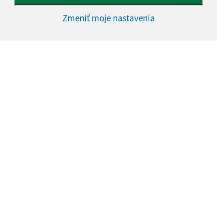
Zmeniť moje nastavenia
Informácie o stránke:
Vyhlásenie o prístupnosti
Autorské práva
Ochrana osobných údajov
Navigácia:
Vytlačiť aktuálnu stránku
Mapa stránok
Cookies
Rýchle odkazy:
Aktuality
História