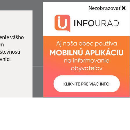
Nezobrazovať
enie vášho
ám
števnosti
vníci