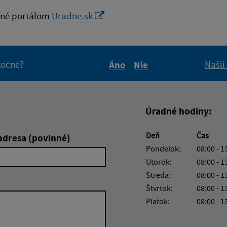
né portálom
Uradne.sk
itočné?
Našli
Áno
Nie
Boli tieto informácie pre 
Boli tieto informáci
Úradné hodiny:
Deň
Čas
adresa (povinné)
Pondelok:
08:00 - 1
Utorok:
08:00 - 1
Streda:
08:00 - 1
Štvrtok:
08:00 - 1
Piatok:
08:00 - 1