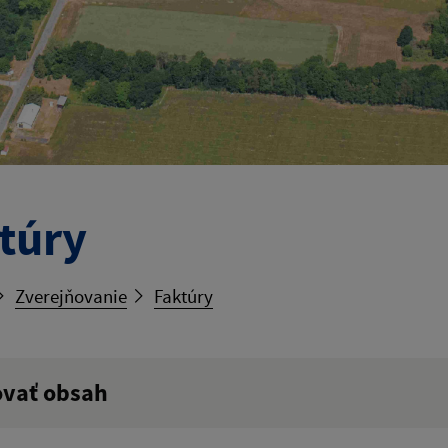
túry
Zverejňovanie
Faktúry
ovať obsah
ý výraz: