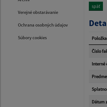
späť
Verejné obstarávanie
Typ dá
Deta
Ochrana osobných údajov
Suma 
Súbory cookies
Položka
Číslo fa
Filtr
Interné 
Predme
Splatno
Dátum z