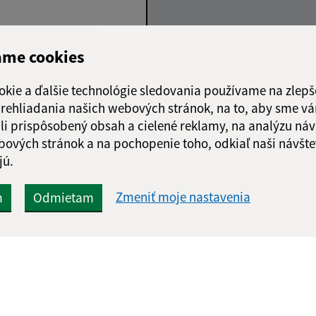
ame cookies
Google reCaptcha Response
Odoslať správu
okie a ďalšie technológie sledovania používame na zlepš
 prehliadania našich webových stránok, na to, aby sme v
li prispôsobený obsah a cielené reklamy, na analýzu náv
bových stránok a na pochopenie toho, odkiaľ naši návšte
jú.
Zmeniť moje nastavenia
m
Odmietam