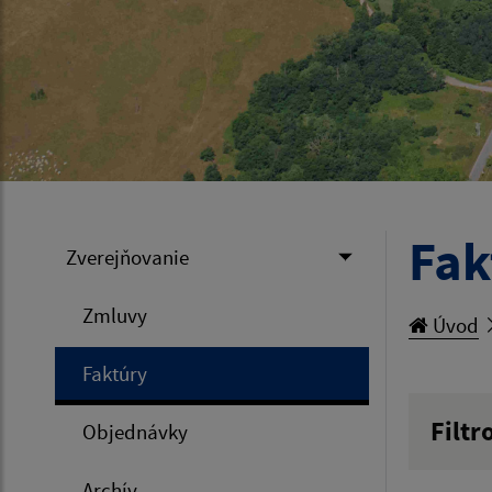
Fak
Zverejňovanie
Zmluvy
Úvod
Faktúry
Filtr
Objednávky
Hľadan
Archív