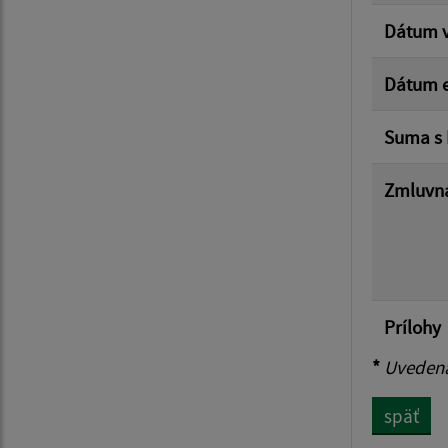
Dátum v
Dátum e
Suma s
Zmluvná
Prílohy
*
Uvedená 
späť