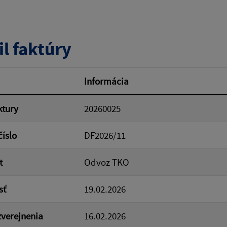
tumu:
Dátum od:
il faktúry
od:
Suma do:
Informácia
ktury
20260025
ovať
číslo
DF2026/11
t
Odvoz TKO
sť
19.02.2026
verejnenia
16.02.2026