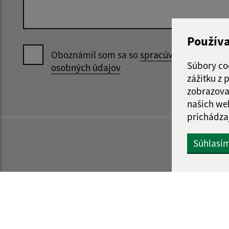
Použív
Oboznámil som sa so
spracúvaním
Súbory co
osobných údajov
zážitku z
zobrazova
našich we
prichádza
Súhlasí