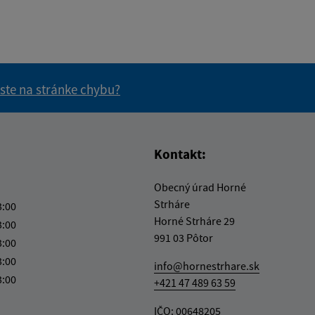
 ste na stránke chybu?
vás užitočné?
e pre vás užitočné?
Kontakt:
Obecný úrad Horné
Strháre
3:00
Horné Strháre 29
3:00
991 03 Pôtor
3:00
3:00
info@hornestrhare.sk
3:00
+421 47 489 63 59
IČO: 00648205