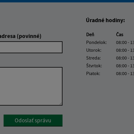
Boli tieto informácie pre 
Boli tieto informáci
Úradné hodiny:
Deň
Čas
adresa (povinné)
Pondelok:
08:00 - 1
Utorok:
08:00 - 1
Streda:
08:00 - 1
Štvrtok:
08:00 - 1
Piatok:
08:00 - 1
Google reCaptcha Response
Odoslať správu