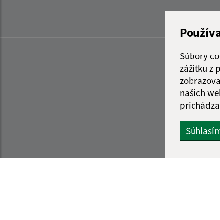
Použív
Súbory co
zážitku z
zobrazova
našich we
prichádza
Súhlasí
Informácie o stránke:
Navigácia: