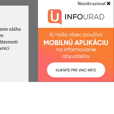
Nezobrazovať
enie vášho
ám
števnosti
vníci
ované:
Správca obsahu: