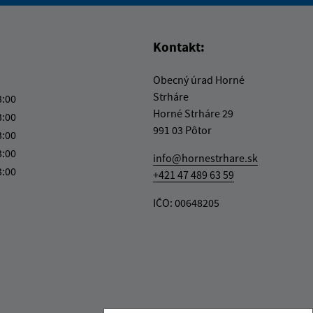
vás užitočné?
e pre vás užitočné?
Kontakt:
Obecný úrad Horné
Strháre
3:00
Horné Strháre 29
3:00
991 03 Pôtor
3:00
3:00
info@hornestrhare.sk
3:00
+421 47 489 63 59
IČO: 00648205