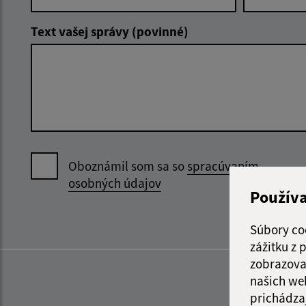
Text vašej správy (povinné)
Oboznámil som sa so
spracúvaním
osobných údajov
Použív
Súbory co
zážitku z
zobrazova
našich we
prichádza