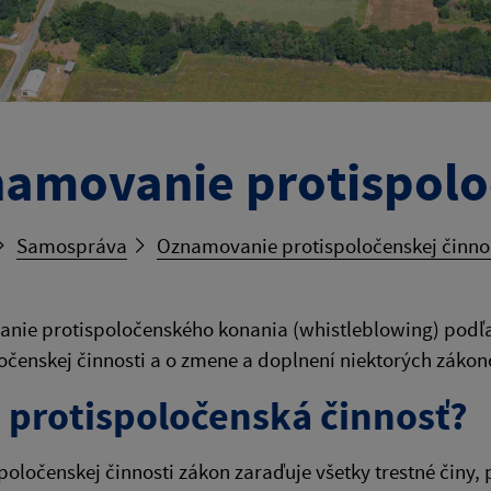
amovanie protispoloč
Samospráva
Oznamovanie protispoločenskej činno
ie protispoločenského konania (whistleblowing) podľa 
očenskej činnosti a o zmene a doplnení niektorých zákon
e protispoločenská činnosť?
poločenskej činnosti zákon zaraďuje všetky trestné činy, 