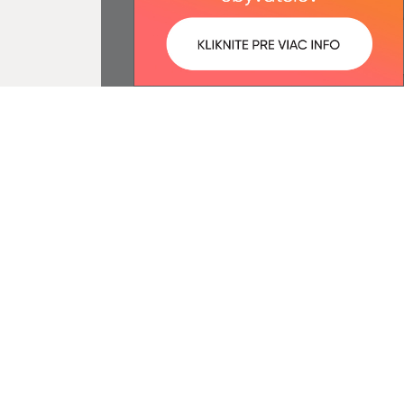
ované:
Správca obsahu:
08:16 hod.
Správca obsahu je Obec Horné
Strháre.
Vytvorené v súlade s
Jednotným
dizajn manuálom elektronických
služieb.