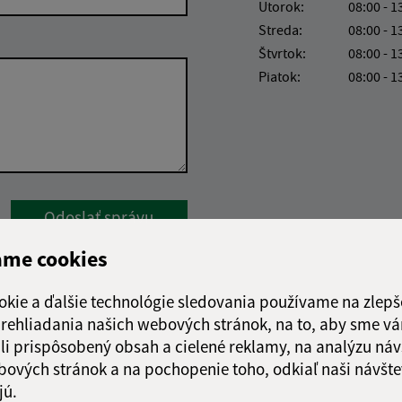
Utorok:
08:00 - 1
Streda:
08:00 - 1
Štvrtok:
08:00 - 1
Piatok:
08:00 - 1
Google reCaptcha Response
Odoslať správu
ame cookies
okie a ďalšie technológie sledovania používame na zlepš
 prehliadania našich webových stránok, na to, aby sme v
li prispôsobený obsah a cielené reklamy, na analýzu náv
bových stránok a na pochopenie toho, odkiaľ naši návšte
jú.