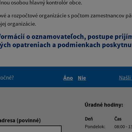
nou osobou hlavný kontrolór obce.
vé a rozpočtové organizácie s počtom zamestnancov päť
jej organizácie.
nformácií o oznamovateľoch, postupe prij
ých opatreniach a podmienkach poskytnut
itočné?
Našli
Áno
Nie
Boli tieto informácie pre 
Boli tieto informáci
Úradné hodiny:
Deň
Čas
adresa (povinné)
Pondelok:
08:00 - 1