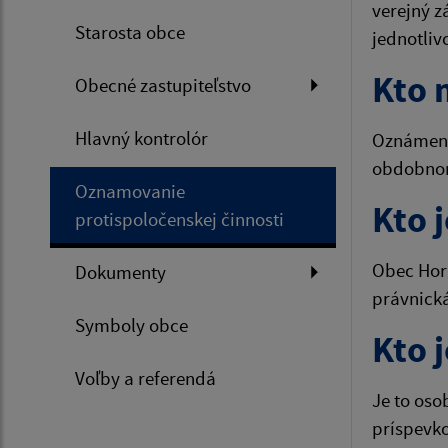
verejný z
Starosta obce
jednotliv
Kto 
Obecné zastupiteľstvo
Hlavný kontrolór
Oznámeni
obdobnom
Oznamovanie
Kto 
protispoločenskej činnosti
Obec Horn
Dokumenty
právnick
Symboly obce
Kto 
Voľby a referendá
Je to oso
príspevko