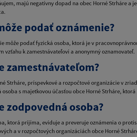
áujem, majú negatívny dopad na obec Horné Strháre a je
ca.
môže podať oznámenie?
e môže podať fyzická osoba, ktorá je v pracovnoprávno
 vzťahu k zamestnávateľovi a anonymný oznamovateľ.
je zamestnávateľom?
é Strháre, príspevkové a rozpočtové organizácie v zriaď
á osoba s majetkovou účasťou obce Horné Strháre, ktor
je zodpovedná osoba?
ba, ktorá prijíma, eviduje a preveruje oznámenia o protis
vých a v rozpočtových organizáciách obce Horné Strhár