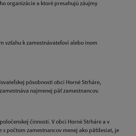
ho organizácie a ktoré presahujú záujmy
m vzťahu k zamestnávateľovi alebo inom
ovateľskej pôsobnosti obci Horné Strháre,
á zamestnáva najmenej päť zamestnancov.
poločenskej činnosti. V obci Horné Strháre a v
e s počtom zamestnancov menej ako päťdesiat, je