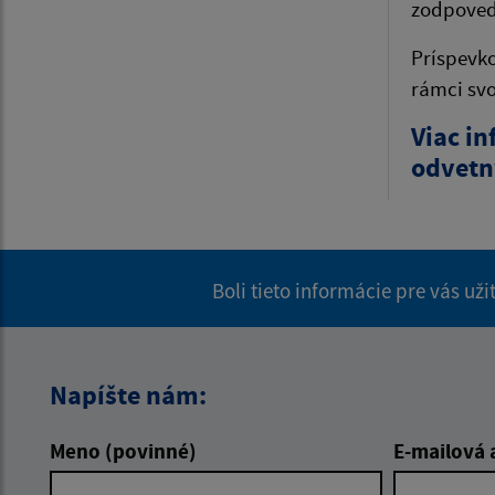
zodpoved
Príspevko
rámci svo
Viac i
odvetn
Boli tieto informácie pre vás už
Napíšte nám:
Meno (povinné)
E-mailová 