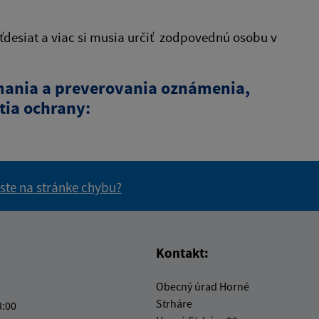
desiat a viac si musia určiť zodpovednú osobu v
ímania a preverovania oznámenia,
ia ochrany:
 ste na stránke chybu?
vás užitočné?
e pre vás užitočné?
Kontakt:
Obecný úrad Horné
Strháre
3:00