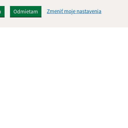
Zmeniť moje nastavenia
m
Odmietam
Rýchle odkazy:
Aktualiz
nku
Aktuality
31.07.2026 
História
RSS
Fotogaléria
Kontakty