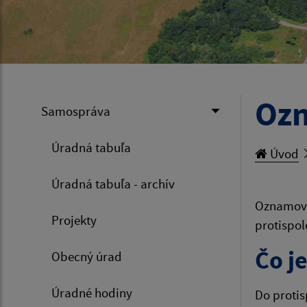
Ozn
Samospráva
Úradná tabuľa
Úvod
Úradná tabuľa - archív
Oznamovan
Projekty
protispol
Čo j
Obecný úrad
Úradné hodiny
Do protis