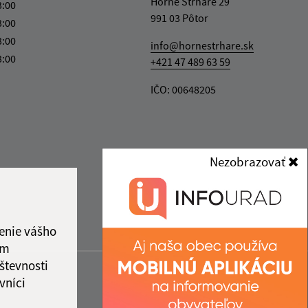
Horné Strháre 29
3:00
991 03 Pôtor
3:00
3:00
info@hornestrhare.sk
3:00
+421 47 489 63 59
IČO: 00648205
Nezobrazovať
enie vášho
ám
števnosti
vníci