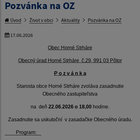
Pozvánka na OZ
Úvod
Život v obci
Aktuality
Pozvánka na OZ
17.06.2026
Obec Horné Strháre
Obecný úrad Horné Strháre č.29, 991 03 Pôtor
P o z v á n k a
Starosta obce Horné Strháre zvoláva zasadnutie
Obecného zastupiteľstva
na deň
22.06.2026
o
18,00
hodine.
Zasadnutie sa uskutoční v zasadačke Obecného úradu.
Program: