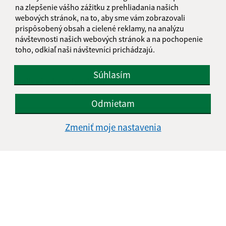
na zlepšenie vášho zážitku z prehliadania našich
webových stránok, na to, aby sme vám zobrazovali
Napíšte nám:
prispôsobený obsah a cielené reklamy, na analýzu
návštevnosti našich webových stránok a na pochopenie
Meno (povinné)
toho, odkiaľ naši návštevníci prichádzajú.
Súhlasím
E-mailová adresa (povinné)
Odmietam
Text vašej správy (povinné)
Zmeniť moje nastavenia
Oboznámil som sa so
spracúvaním osobných
údajov