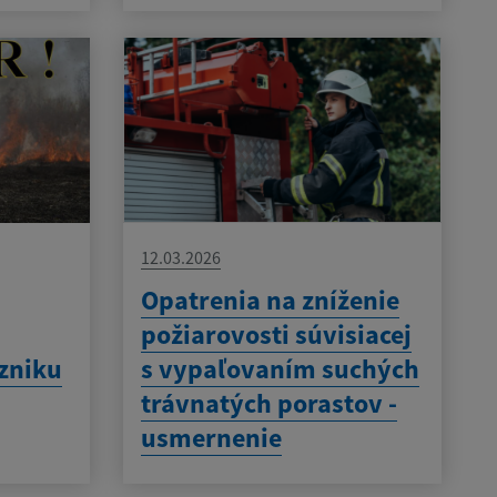
12.03.2026
Opatrenia na zníženie
požiarovosti súvisiacej
zniku
s vypaľovaním suchých
trávnatých porastov -
usmernenie