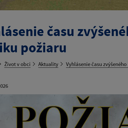
lásenie času zvýšen
iku požiaru
Život v obci
Aktuality
Vyhlásenie času zvýšeného
2026