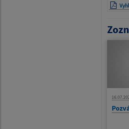
Vyh
Zozn
16.07.20
Pozv