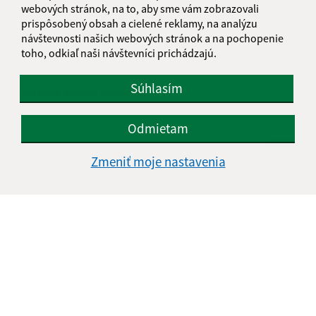
Napíšte nám:
webových stránok, na to, aby sme vám zobrazovali
prispôsobený obsah a cielené reklamy, na analýzu
Meno (povinné)
návštevnosti našich webových stránok a na pochopenie
toho, odkiaľ naši návštevníci prichádzajú.
Súhlasím
E-mailová adresa (povinné)
Odmietam
Text vašej správy (povinné)
Zmeniť moje nastavenia
Oboznámil som sa so
spracúvaním osobných
údajov
Google reCaptcha Response