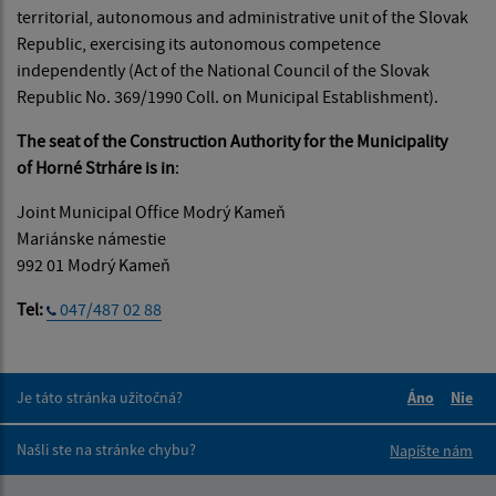
territorial, autonomous and administrative unit of the Slovak
Republic, exercising its autonomous competence
independently (Act of the National Council of the Slovak
Republic No. 369/1990 Coll. on Municipal Establishment).
The seat of the Construction Authority for the Municipality
of Horné Strháre is in
:
Joint Municipal Office Modrý Kameň
Mariánske námestie
992 01 Modrý Kameň
Tel:
047/487 02 88
Je táto stránka užitočná?
Áno
Nie
Boli tieto 
Boli 
Našli ste na stránke chybu?
Napíšte nám