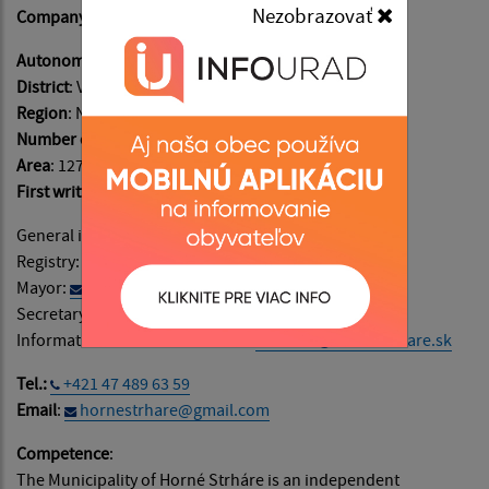
Nezobrazovať
Company identification number (IČO)
: 00648205
Autonomous regions of
: Banskobystrický
District
: Veľký Krtíš​​​​​​​
Region
: Novohrad
Number of inhabitants
: 248
Area
: 1278 ha
First written records
: in the year 1243
General information:
info@hornestrhare.sk
Registry:
podatelna@hornestrhare.sk
Mayor:
starosta@hornestrhare.sk
Secretary:
sekretariat@hornestrhare.sk
Information on website content:
admin@hornestrhare.sk
Tel.:
+421 47 489 63 59
Email
:
hornestrhare@gmail.com
Competence
:
The Municipality of Horné Strháre is an independent