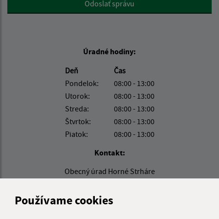
Odoslať správu
Úradné hodiny:
Deň
Čas
Pondelok:
08:00 - 13:00
Utorok:
08:00 - 13:00
Streda:
08:00 - 13:00
Štvrtok:
08:00 - 13:00
Piatok:
08:00 - 13:00
Kontakt:
Obecný úrad Horné Strháre
Horné Strháre 29
991 03 Pôtor
Používame cookies
info@hornestrhare.sk