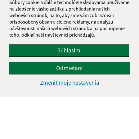
Súbory cookie a ďalšie technológie sledovania používame
+421 47 489 63 59
na zlepšenie vášho zážitku z prehliadania našich
webových stránok, na to, aby sme vám zobrazovali
IČO: 00648205
prispôsobený obsah a cielené reklamy, na analýzu
návštevnosti našich webových stránok a na pochopenie
toho, odkiaľ naši návštevníci prichádzajú.
Súhlasím
Odmietam
Zmeniť moje nastavenia
Informácie o stránke: