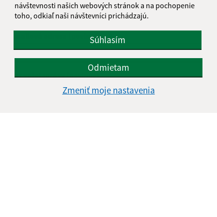
návštevnosti našich webových stránok a na pochopenie
toho, odkiaľ naši návštevníci prichádzajú.
E-mailová adresa (povinné)
Súhlasím
Odmietam
Text vašej správy (povinné)
Zmeniť moje nastavenia
Oboznámil som sa so
spracúvaním osobných
údajov
Google reCaptcha Response
Odoslať správu