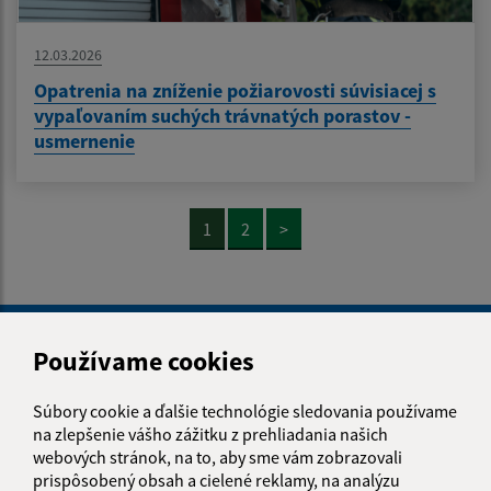
12.03.2026
Opatrenia na zníženie požiarovosti súvisiacej s
vypaľovaním suchých trávnatých porastov -
usmernenie
1
2
>
Je táto stránka užitočná?
Áno
Nie
Boli tieto 
Boli 
Používame cookies
Našli ste na stránke chybu?
Napíšte nám
Súbory cookie a ďalšie technológie sledovania používame
na zlepšenie vášho zážitku z prehliadania našich
Napíšte nám:
webových stránok, na to, aby sme vám zobrazovali
prispôsobený obsah a cielené reklamy, na analýzu
Meno (povinné)