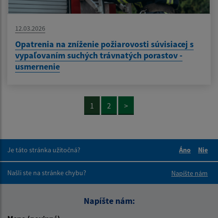
12.03.2026
Opatrenia na zníženie požiarovosti súvisiacej s
vypaľovaním suchých trávnatých porastov -
usmernenie
1
2
>
Je táto stránka užitočná?
Áno
Nie
Boli tieto 
Boli 
Našli ste na stránke chybu?
Napíšte nám
Napíšte nám: