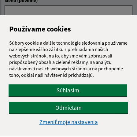
Meno (povinné)
E-mailová adresa (povinné)
Používame cookies
Súbory cookie a ďalšie technológie sledovania používame
na zlepšenie vášho zážitku z prehliadania našich
Text vašej správy (povinné)
webových stránok, na to, aby sme vám zobrazovali
prispôsobený obsah a cielené reklamy, na analýzu
návštevnosti našich webových stránok a na pochopenie
toho, odkiaľ naši návštevníci prichádzajú.
Súhlasím
Oboznámil som sa so
spracúvaním osobných
Odmietam
údajov
Google reCaptcha Response
Zmeniť moje nastavenia
Odoslať správu