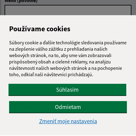
Meno (povinné)
E-mailová adresa (povinné)
Používame cookies
Súbory cookie a ďalšie technológie sledovania používame
na zlepšenie vášho zážitku z prehliadania našich
Text vašej správy (povinné)
webových stránok, na to, aby sme vám zobrazovali
prispôsobený obsah a cielené reklamy, na analýzu
návštevnosti našich webových stránok a na pochopenie
toho, odkiaľ naši návštevníci prichádzajú.
Súhlasím
Oboznámil som sa so
spracúvaním osobných
Odmietam
údajov
Google reCaptcha Response
Zmeniť moje nastavenia
Odoslať správu