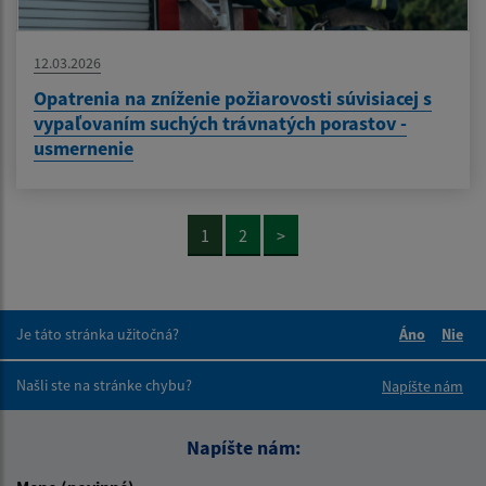
12.03.2026
Opatrenia na zníženie požiarovosti súvisiacej s
vypaľovaním suchých trávnatých porastov -
usmernenie
1
2
>
Je táto stránka užitočná?
Áno
Nie
Boli tieto 
Boli 
Našli ste na stránke chybu?
Napíšte nám
Napíšte nám: