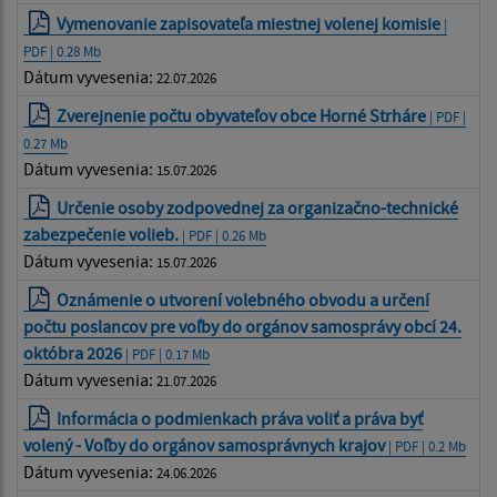
Vymenovanie zapisovateľa miestnej volenej komisie
|
PDF | 0.28 Mb
Dátum vyvesenia:
22.07.2026
Zverejnenie počtu obyvateľov obce Horné Strháre
| PDF |
0.27 Mb
Dátum vyvesenia:
15.07.2026
Určenie osoby zodpovednej za organizačno-technické
zabezpečenie volieb.
| PDF | 0.26 Mb
Dátum vyvesenia:
15.07.2026
Oznámenie o utvorení volebného obvodu a určení
počtu poslancov pre voľby do orgánov samosprávy obcí 24.
októbra 2026
| PDF | 0.17 Mb
Dátum vyvesenia:
21.07.2026
Informácia o podmienkach práva voliť a práva byť
volený - Voľby do orgánov samosprávnych krajov
| PDF | 0.2 Mb
Dátum vyvesenia:
24.06.2026