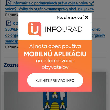
Informácia o podmienkach práva voliť a práva byť
volený - Voľby do orgánov samosprávy obcí
| PDF | 0.2 Mb
Dátum vyvesenia:
24.06.2026
Nezobrazovať
R O Z H O D N U T I E PREDSEDU NÁRODNEJ RADY
SLOVENSKEJ REPUBLIKY z 23. júna 2026 o vyhlásení volieb
do orgánov samosprávy obcí a o vyhlásení volieb do orgánov
samosprávnych krajov
| PDF | 0.18 Mb
Dátum vyvesenia:
24.06.2026
Zoznam aktualít: