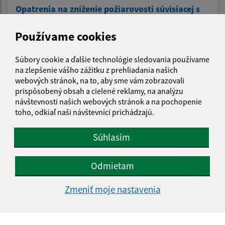
Opatrenia na zníženie požiarovosti súvisiacej s
vypaľovaním suchých trávnatých porastov -
usmernenie
Používame cookies
Súbory cookie a ďalšie technológie sledovania používame
na zlepšenie vášho zážitku z prehliadania našich
1
2
>
webových stránok, na to, aby sme vám zobrazovali
prispôsobený obsah a cielené reklamy, na analýzu
návštevnosti našich webových stránok a na pochopenie
toho, odkiaľ naši návštevníci prichádzajú.
Je táto stránka užitočná?
Áno
Nie
Boli tieto 
Boli 
Súhlasím
Našli ste na stránke chybu?
Napíšte nám
Odmietam
Napíšte nám:
Zmeniť moje nastavenia
Meno (povinné)