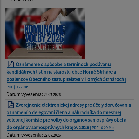
Oznámenie o spôsobe a termínoch podávania
kandidátnych listín na starostu obce Horné Strháre a
poslancov Obecného zastupiteľstva v Horných Strhároch
|
PDF | 0.27 Mb
Dátum vyvesenia:
29.07.2026
Zverejnenie elektronickej adresy pre účely doručovania
oznámení o delegovaní člena a náhradníka do miestnej
volebnej komisie pre voľby do orgánov samosprávy obcí a
do orgánov samosprávnych krajov 2026
| PDF | 0.29 Mb
Dátum vyvesenia:
29.07.2026